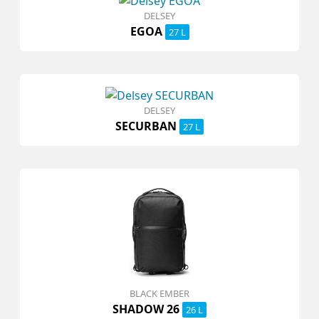
DELSEY
EGOA
27 L
DELSEY
SECURBAN
27 L
BLACK EMBER
SHADOW 26
26 L