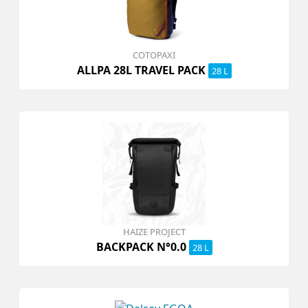
COTOPAXI
ALLPA 28L TRAVEL PACK
28 L
HAIZE PROJECT
BACKPACK N°0.0
28 L