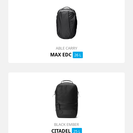
ABLE CARRY
MAX EDC
26 L
BLACK EMBER
CITADEL
25 L