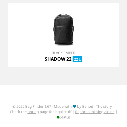
BLACK EMBER
SHADOW 22
22 L
© 2025 Bag Finder 1.67 - Made with
♥
by
Benoit
-
The story
|
Check the
boring
page for legal stuff |
Report a missing airline
|
●
Status