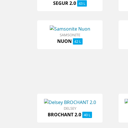
SEGUR 2.0
43 L
SAMSONITE
NUON
42 L
DELSEY
BROCHANT 2.0
40 L