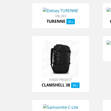
DELSEY
TURENNE
38 L
HAIZE PROJECT
CLAMSHELL 38
38 L