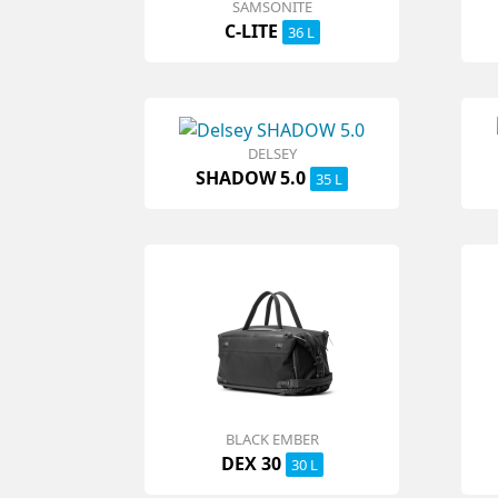
SAMSONITE
C-LITE
36 L
DELSEY
SHADOW 5.0
35 L
BLACK EMBER
DEX 30
30 L