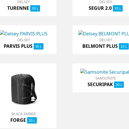
DELSEY
DELSEY
TURENNE
SEGUR 2.0
35 L
35 L
DELSEY
DELSEY
PARVIS PLUS
BELMONT PLUS
35 L
33 L
SAMSONITE
SECURIPAK
30 L
BLACK EMBER
FORGE
30 L