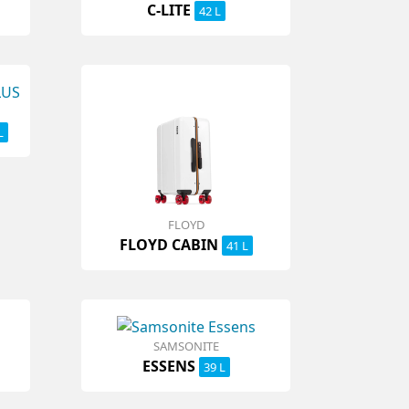
C-LITE
42 L
L
FLOYD
FLOYD CABIN
41 L
SAMSONITE
ESSENS
39 L