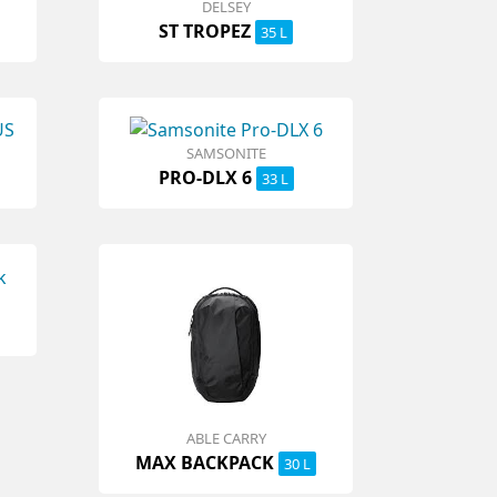
DELSEY
ST TROPEZ
35 L
SAMSONITE
PRO-DLX 6
33 L
ABLE CARRY
MAX BACKPACK
30 L