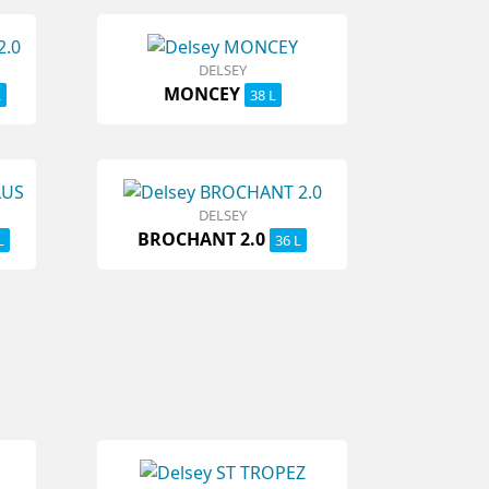
DELSEY
MONCEY
L
38 L
DELSEY
BROCHANT 2.0
L
36 L