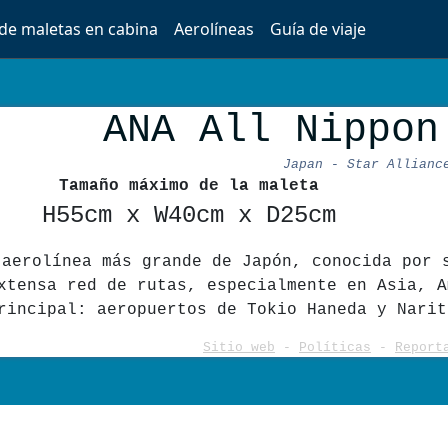
 de maletas en cabina
Aerolíneas
Guía de viaje
ANA All Nippon
Japan - Star Allianc
Tamaño máximo de la maleta
H55cm x W40cm x D25cm
 aerolínea más grande de Japón, conocida por 
xtensa red de rutas, especialmente en Asia, A
rincipal: aeropuertos de Tokio Haneda y Narit
Sitio web
-
Políticas
-
Report