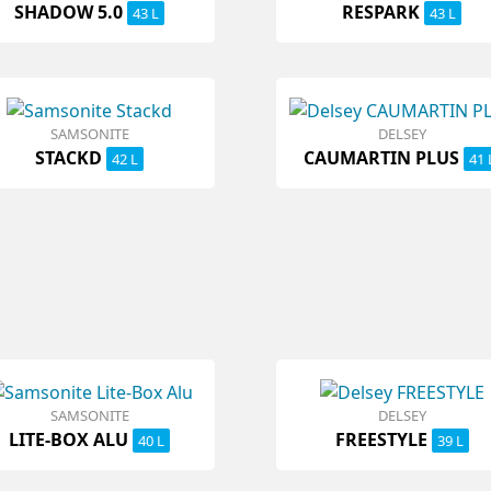
SHADOW 5.0
RESPARK
43 L
43 L
SAMSONITE
DELSEY
STACKD
CAUMARTIN PLUS
42 L
41 
SAMSONITE
DELSEY
LITE-BOX ALU
FREESTYLE
40 L
39 L