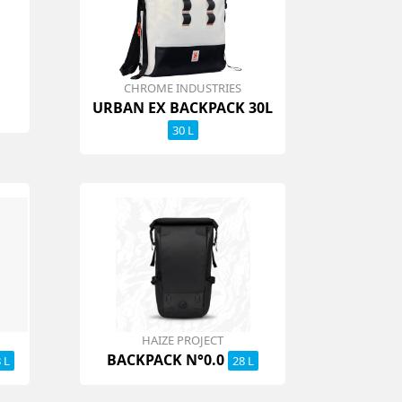
CHROME INDUSTRIES
URBAN EX BACKPACK 30L
30 L
HAIZE PROJECT
BACKPACK N°0.0
 L
28 L