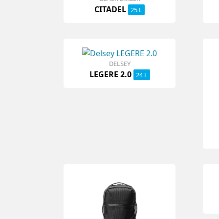
CITADEL
25 L
DELSEY
LEGERE 2.0
24 L