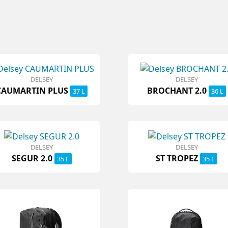
DELSEY
DELSEY
CAUMARTIN PLUS
BROCHANT 2.0
37 L
36 L
DELSEY
DELSEY
SEGUR 2.0
ST TROPEZ
35 L
35 L