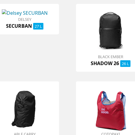
DELSEY
SECURBAN
27 L
BLACK EMBER
SHADOW 26
26 L
ABLE CARRY
COTOPAXI