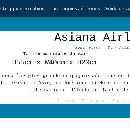
es baggage en cabine
Compagnies aériennes
Guide de v
Asiana Air
South Korea - Star Alli
Taille maximale du sac
H55cm x W40cm x D20cm
 deuxième plus grande compagnie aérienne de l
ste réseau en Asie, en Amérique du Nord et en
international d'Incheon. Taille de
Site web
-
Politiques
-
Signale