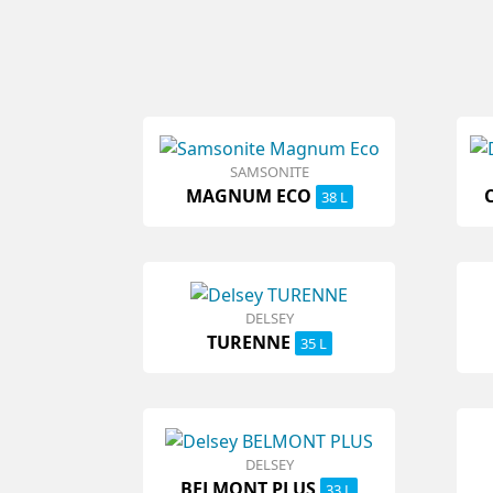
SAMSONITE
MAGNUM ECO
38 L
DELSEY
TURENNE
35 L
DELSEY
BELMONT PLUS
33 L