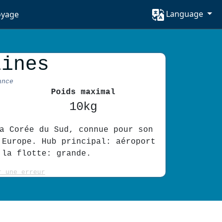
Language
oyage
lines
ance
Poids maximal
10kg
a Corée du Sud, connue pour son
 Europe. Hub principal: aéroport
 la flotte: grande.
r une erreur