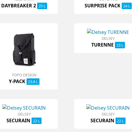
DAYBREAKER 2
SURPRISE PACK
25 L
24 L
DELSEY
TURENNE
23 L
TOPO DESIGN
Y-PACK
23.8 L
DELSEY
DELSEY
SECURAIN
SECURAIN
22 L
22 L