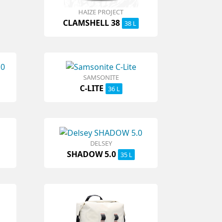
HAIZE PROJECT
CLAMSHELL 38
38 L
SAMSONITE
C-LITE
36 L
DELSEY
SHADOW 5.0
35 L