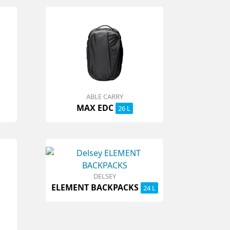
ABLE CARRY
MAX EDC
26 L
DELSEY
ELEMENT BACKPACKS
24 L