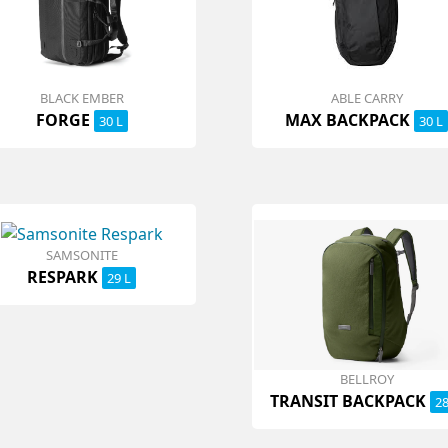
BLACK EMBER
ABLE CARRY
FORGE
MAX BACKPACK
30 L
30 L
SAMSONITE
RESPARK
29 L
BELLROY
TRANSIT BACKPACK
28