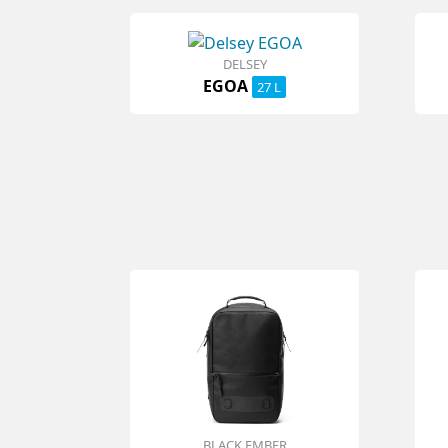
DELSEY
EGOA
27 L
BLACK EMBER