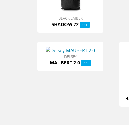
BLACK EMBER
SHADOW 22
22 L
DELSEY
MAUBERT 2.0
22 L
B